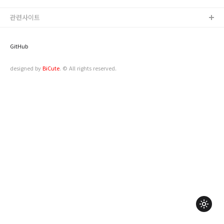
있는 작업을 방지하기 위함입니다.클러스터 샤드 제한은 하드웨어 구성과 부하량에
따라 안정적인 샤드 수가 다릅니다.closed index는 위 max_shards_per_node 에
관련사이트
포함되지 않습니다.새 인덱스 ..
GitHub
designed by
BiCute
. ©️ All rights reserved.