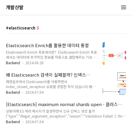
개발산발
elasticsearch
3
Elasticsearch Enrich를 활용한 데이터 통합
Elasticsearch Enrich 프로세서란? Elasticsearch Enrich 프로
세서는 데이터에 추가적인 정보를 자동으로 결합해주는 기능입
니다. 이 기능은 Elasticsearch 7.5 버전부터 제공되며, 특정 데
Backend
2024.08.28
이터를 사전에 정의된 정책(policy)에 따라 색인화 과정에서 다
른 인덱스의 데이터와 결합할 수 있게 해줍니다.Enrich 프로세
왜 Elasticsearch 검색이 실패할까? 인덱스
서를 사용하기 위해서는 Elasticsearch 클러스터 내에 인제스트
Close와 Alias의 관계
배경실무에서 Elasticsearch를 사용하면서
(Ingest) 노드가 필요합니다. Ingest 노드는 Ingest Pipeline을
index_closed_exception 오류를 경험한 적이 있습니다.해당
통해 문서가 처리될 때 필수적인 역할을 하며, 데이터를 통합하
에러는 ES에서 4XX대 응답을 내려주고 있지만 자칫하면 검색이
거나 변환하는 과정을 처리합니다. Enrich Index의 특성
Backend
2024.07.04
되지 않는 크리티컬한 상황이 될 수 있습니다. 위 다이어그램은
Enrich Index는 Elasticsearch에 의해 내부적으로 관리..
제게 이슈가 있었던 상황을 표현한 것입니다. 복수 개의 인덱스
[Elasticsearch] maximum normal shards open - 클러스터
가 존재하고 공통 alias로 인덱스가 연결 되어있는 상태일
샤드 수 제한
상황아래 ES 에러 메시지가 발생하면서 신규 인덱스 생성 불가
때alias 연관 인덱스를 close 하고 alias 검색 시 close 인덱스
{"type":"illegal_argument_exception","reason":"Validation Failed: 1: this
에도 접근을 시도 하게 되어 index_closed_exception 예외가
action would add [10] shards, but this cluster currently has [993]/[1000]
발생하며 검색 요청이 실패합니다. 해결 원인은 close된 인덱스
Backend
2024.07.04
maximum normal shards open;"}분석ES 공식문서에 따르면,클러스터의 샤드
가 여전히 alias에 의해 참조되고 있어서 발생한 에러 입니다.A
수는 노드 수에 기반한 소프트 제한이 있으며, 이것은 클러스터를 불안정하게 할 수
closed index is blocked fo..